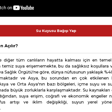
Su Kuyusu Bağışı Yap
 Açılır?
ve diğer tüm canlıların hayatta kalması için en temel 
n temiz suya erişememekte, bu da sağlıksız koşullara ve
a Sağlık Örgütü'ne göre, dünya nüfusunun yaklaşık %40'ı
maktadır ve Asya, bu sorundan en çok etkilenen kıt
Asya ve Orta Asya'nın bazı bölgeleri, içme suyu ve su
ada büyük zorluklarla karşılaşmaktadır. Su kaynakları g
dığından, suya erişim, coğrafi ve ekonomik engeller ned
üfus artışı ve iklim değişikliği, suyun yerel yö
.