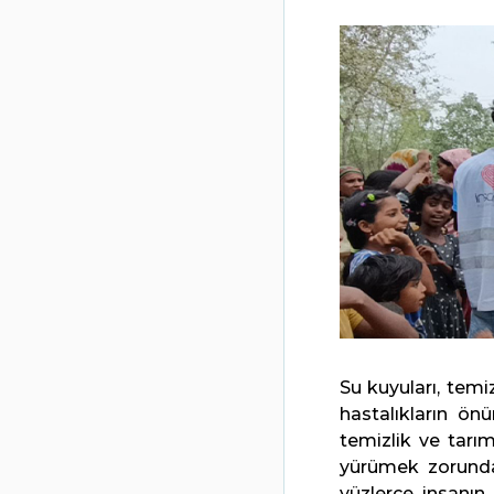
Su kuyuları, tem
hastalıkların ö
temizlik ve tarım
yürümek zorunda 
yüzlerce insanın