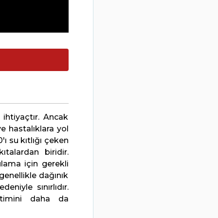
ihtiyaçtır. Ancak
 hastalıklara yol
 su kıtlığı çeken
alardan biridir.
lama için gerekli
enellikle dağınık
eniyle sınırlıdır.
netimini daha da