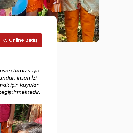
Online Bağış
insan temiz suya
undur. İnsan İzi
mak için kuyular
değiştirmektedir.