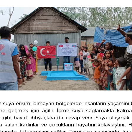
iz suya erişimi olmayan bölgelerde insanların yaşamını 
nüne geçmek için açılır. İçme suyu sağlamakla kalm
 gibi hayati ihtiyaçlara da cevap verir. Suya ulaşmak 
kalan kadınlar ve çocukların hayatını kolaylaştırır. H
 hayata tutunmasını sağlar. Temiz su sayesinde, kirli