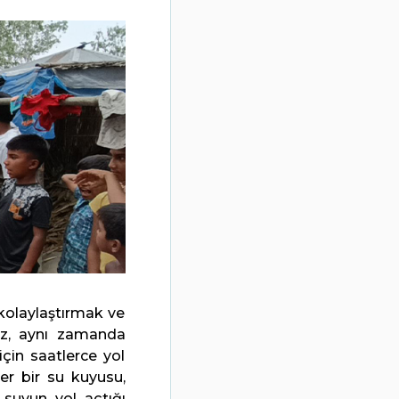
kolaylaştırmak ve
az, aynı zamanda
için saatlerce yol
er bir su kuyusu,
 suyun yol açtığı