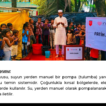
yusu:
yusu, suyun yerden manuel bir pompa (tulumba) yardım
u temin sistemidir. Çoğunlukla kırsal bölgelerde, elek
erde kullanılır. Su, yerden manuel olarak pompalanara
letilir.