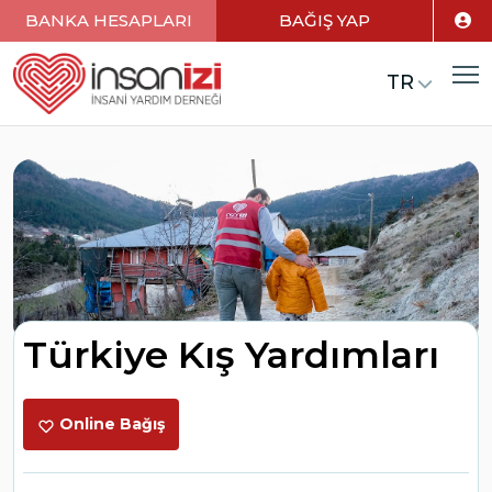
BANKA HESAPLARI
BAĞIŞ YAP
TR
Türkiye Kış Yardımları
Online Bağış